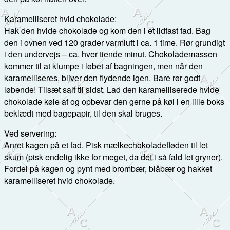
Karamelliseret hvid chokolade:
Hak den hvide chokolade og kom den i et ildfast fad. Bag
den i ovnen ved 120 grader varmluft i ca. 1 time. Rør grundigt
i den undervejs – ca. hver tiende minut. Chokolademassen
kommer til at klumpe i løbet af bagningen, men når den
karamelliseres, bliver den flydende igen. Bare rør godt
løbende! Tilsæt salt til sidst. Lad den karamelliserede hvide
chokolade køle af og opbevar den gerne på køl i en lille boks
beklædt med bagepapir, til den skal bruges.
Ved servering:
Anret kagen på et fad. Pisk mælkechokoladefløden til let
skum (pisk endelig ikke for meget, da det i så fald let gryner).
Fordel på kagen og pynt med brombær, blåbær og hakket
karamelliseret hvid chokolade.