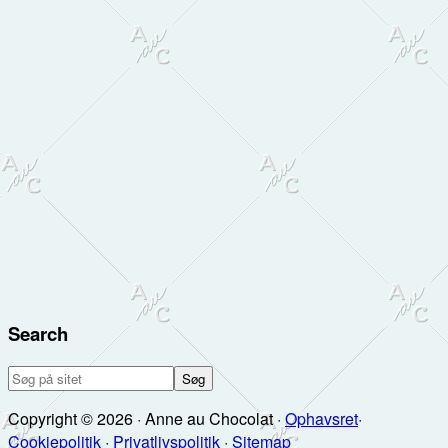
Search
Søg
på
Copyright © 2026 · Anne au Chocolat ·
Ophavsret
·
sitet
Cookiepolitik
·
Privatlivspolitik
·
Sitemap