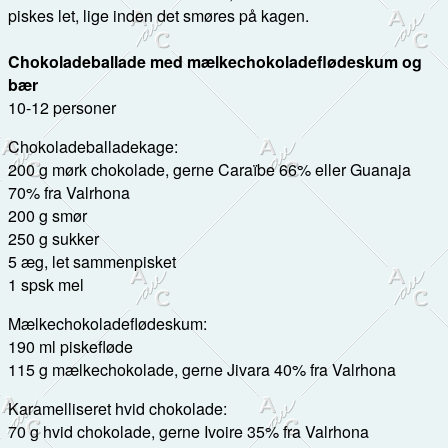
piskes let, lige inden det smøres på kagen.
Chokoladeballade med mælkechokoladeflødeskum og
bær
10-12 personer
Chokoladeballadekage:
200 g mørk chokolade, gerne Caraïbe 66% eller Guanaja
70% fra Valrhona
200 g smør
250 g sukker
5 æg, let sammenpisket
1 spsk mel
Mælkechokoladeflødeskum:
190 ml piskefløde
115 g mælkechokolade, gerne Jivara 40% fra Valrhona
Karamelliseret hvid chokolade:
70 g hvid chokolade, gerne Ivoire 35% fra Valrhona