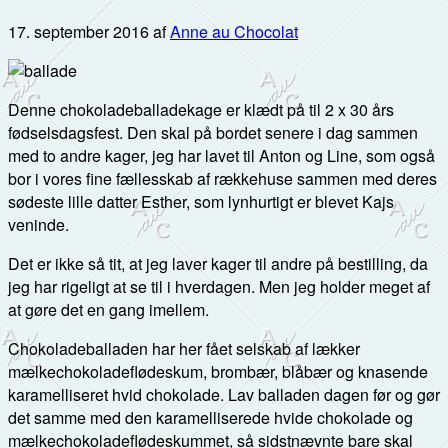
17. september 2016
af
Anne au Chocolat
Denne chokoladeballadekage er klædt på til 2 x 30 års
fødselsdagsfest. Den skal på bordet senere i dag sammen
med to andre kager, jeg har lavet til Anton og Line, som også
bor i vores fine fællesskab af rækkehuse sammen med deres
sødeste lille datter Esther, som lynhurtigt er blevet Kajs
veninde.
Det er ikke så tit, at jeg laver kager til andre på bestilling, da
jeg har rigeligt at se til i hverdagen. Men jeg holder meget af
at gøre det en gang imellem.
Chokoladeballaden har her fået selskab af lækker
mælkechokoladeflødeskum, brombær, blåbær og knasende
karamelliseret hvid chokolade. Lav balladen dagen før og gør
det samme med den karamelliserede hvide chokolade og
mælkechokoladeflødeskummet, så sidstnævnte bare skal