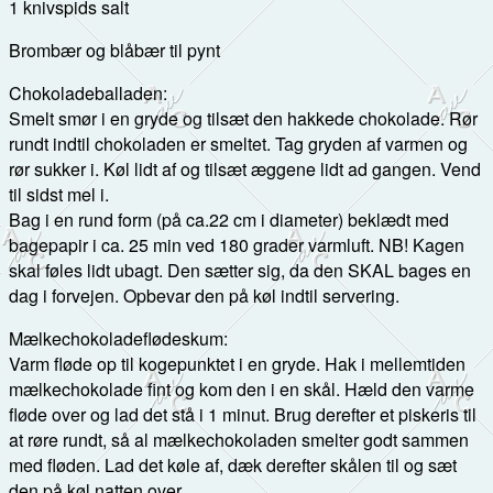
1 knivspids salt
Brombær og blåbær til pynt
Chokoladeballaden:
Smelt smør i en gryde og tilsæt den hakkede chokolade. Rør
rundt indtil chokoladen er smeltet. Tag gryden af varmen og
rør sukker i. Køl lidt af og tilsæt æggene lidt ad gangen. Vend
til sidst mel i.
Bag i en rund form (på ca.22 cm i diameter) beklædt med
bagepapir i ca. 25 min ved 180 grader varmluft. NB! Kagen
skal føles lidt ubagt. Den sætter sig, da den SKAL bages en
dag i forvejen. Opbevar den på køl indtil servering.
Mælkechokoladeflødeskum:
Varm fløde op til kogepunktet i en gryde. Hak i mellemtiden
mælkechokolade fint og kom den i en skål. Hæld den varme
fløde over og lad det stå i 1 minut. Brug derefter et piskeris til
at røre rundt, så al mælkechokoladen smelter godt sammen
med fløden. Lad det køle af, dæk derefter skålen til og sæt
den på køl natten over.