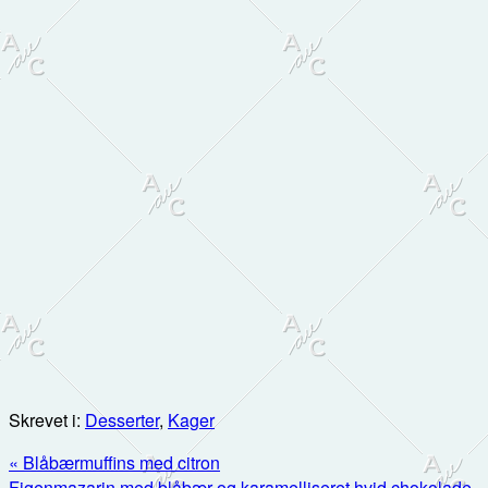
Skrevet i:
Desserter
,
Kager
Previous
« Blåbærmuffins med citron
Post:
Next
Figenmazarin med blåbær og karamelliseret hvid chokolade