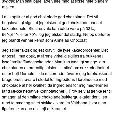
synder.
Man skal bare lade være med at spise hele pladen/
æsken.
I min optik er al god chokolade god chokolade. Det vil
bogstaveligt sige, at jeg elsker al god chokolade uanset
kakaoindhold. Sidstnævnte kan både være på 33%,
56%,64% eller 70%, og jeg elsker det stadig. Netop derfor er
jeg blandt venner kendt som Anne au Chocolat.
Jeg stiller faktisk højest krav til de lyse kakaoprocenter. Det
er også i min optik, at fårene virkelig skilles fra bukkene i
lyse/mælke/flødechokolader. Man kan tydeligt smage, om
chokoladen er ordentligt afstemt – altså om sukkerindholdet
er for højt i forhold til de resterende råvarer (jeg foretrækker at
bruge ordet råvare i stedet for ingrediens i forbindelse med
chokolade af høj kvalitet, da ingrediens for mig medfører en
lang række negative konnotationer). Prøv selv at tænke jer til
smagen af den billige chokolade(sukker)julekalender til en
rund femmer og så et stykke Jivara fra Valrhona, hvor man
ligefrem kan ane et strejf af karamel.