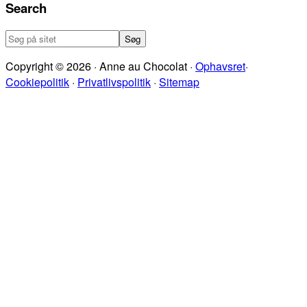
Search
Søg
på
Copyright © 2026 · Anne au Chocolat ·
Ophavsret
·
sitet
Cookiepolitik
·
Privatlivspolitik
·
Sitemap