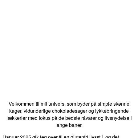
Velkommen til mit univers, som byder på simple skønne
kager, vidunderlige chokoladesager og lykkebringende
lækkerier med fokus på de bedste råvarer og livsnydelse i
lange baner.
I januar 2025 gik jeg over til en glutenfri livsstil, og det