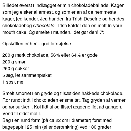
Billedet øverst i indlægget er min chokoladeballade. Kagen
som jeg elsker allermest, og som er en af de nemmeste
kager, jeg kender. Jeg har den fra Trish Deseine og hendes
chokoladebog
Chocolate.
Trish kalder den en melt-in-your-
mouth cake. Og smelte i munden.. det gør den! 🙂
Opskriften er her – god fornøjelse:
200 g mørk chokolade, 56% eller 64% er gode
200 g smør
250 g sukker
5 æg, let sammenpisket
1 spsk mel
Smelt smørret i en gryde og tilsæt den hakkede chokolade.
Rør rundt indtil chokoladen er smeltet. Tag gryden af varmen
og rør sukker i. Køl lidt af og tilsæt æggene lidt ad gangen.
Vend til sidst mel i.
Bag i en rund form (på ca.22 cm i diameter) foret med
bagepapir i 25 min (eller deromkring) ved 180 grader