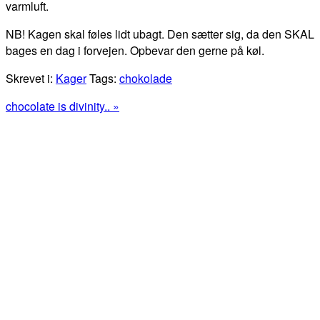
varmluft.
NB! Kagen skal føles lidt ubagt. Den sætter sig, da den SKAL
bages en dag i forvejen. Opbevar den gerne på køl.
Skrevet i:
Kager
Tags:
chokolade
Next
chocolate is divinity.. »
Post:
Primær
Sidebar