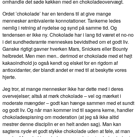
omhandle det søde køkken med en chokoladeovervægt.
Ordet ’chokolade’ har en tendens til at give mange
mennesker ambivalente konnotationer. Tankerne ledes
nemlig i retning af nydelse og synd på samme tid. Og
tendensen er ikke ny. Chokolade har i lang tid været et no-no
i det sundhedsramte menneskes bevidsthed om et godt liv.
Ganske rigtigt gavner hverken Mars, Snickers eller Bounty
helbredet. Men men men.. derimod er chokolade med et højt
kakaoindhold jo også kendt og elsket for en rigdom af
antioxidanter, der blandt andet er med til at beskytte vores
hjerte.
Jeg tror, at mange mennesker ikke har dette med i deres
overvejelser; altså at mørk chokolade – vel og mærket i
moderate mængder – godt kan hænge sammen med et sundt
og godt liv. Og når man kommer ind til sagens kerne, handler
chokoladespisning om moderation (at jeg så ikke altid
mestrer denne disciplin er en helt anden sag). Man kan
sagtens
nyde
et godt stykke chokolade uden at føle, at man