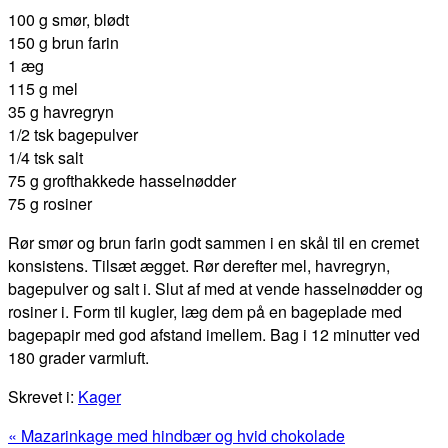
100 g smør, blødt
150 g brun farin
1 æg
115 g mel
35 g havregryn
1/2 tsk bagepulver
1/4 tsk salt
75 g grofthakkede hasselnødder
75 g rosiner
Rør smør og brun farin godt sammen i en skål til en cremet
konsistens. Tilsæt ægget. Rør derefter mel, havregryn,
bagepulver og salt i. Slut af med at vende hasselnødder og
rosiner i. Form til kugler, læg dem på en bageplade med
bagepapir med god afstand imellem. Bag i 12 minutter ved
180 grader varmluft.
Skrevet i:
Kager
Previous
« Mazarinkage med hindbær og hvid chokolade