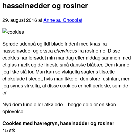
hasselnødder og rosiner
29. august 2016
af
Anne au Chocolat
Sprøde udenpå og lidt bløde indeni med knas fra
hasselnødder og ekstra
chewiness
fra rosinerne. Disse
cookies har forsødet min mandag eftermiddag sammen med
et glas mælk og de fineste små danske blåbær. Dem kunne
jeg ikke stå for. Man kan selvfølgelig sagtens tilsætte
chokolade i stedet, hvis man ikke er den store rosinfan, men
jeg synes virkelig, at disse cookies er helt perfekte, som de
er.
Nyd dem lune eller afkølede – begge dele er en skøn
oplevelse.
Cookies med havregryn, haselnødder og rosiner
15 stk