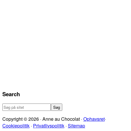
Search
Søg
på
Copyright © 2026 · Anne au Chocolat ·
Ophavsret
·
sitet
Cookiepolitik
·
Privatlivspolitik
·
Sitemap