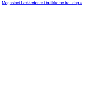
Post:
Next
Magasinet Lækkerier er i butikkerne fra i dag »
Post:
Primær
Sidebar