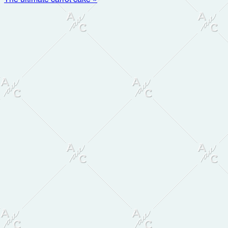
Post:
Primær
Sidebar