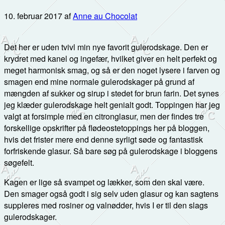
10. februar 2017
af
Anne au Chocolat
Det her er uden tvivl min nye favorit gulerodskage. Den er
krydret med kanel og ingefær, hvilket giver en helt perfekt og
meget harmonisk smag, og så er den noget lysere i farven og
smagen end mine normale gulerodskager på grund af
mængden af sukker og sirup i stedet for brun farin. Det synes
jeg klæder gulerodskage helt genialt godt. Toppingen har jeg
valgt at forsimple med en citronglasur, men der findes tre
forskellige opskrifter på flødeostetoppings her på bloggen,
hvis det frister mere end denne syrligt søde og fantastisk
forfriskende glasur. Så bare søg på gulerodskage i bloggens
søgefelt.
Kagen er lige så svampet og lækker, som den skal være.
Den smager også godt i sig selv uden glasur og kan sagtens
suppleres med rosiner og valnødder, hvis I er til den slags
gulerodskager.