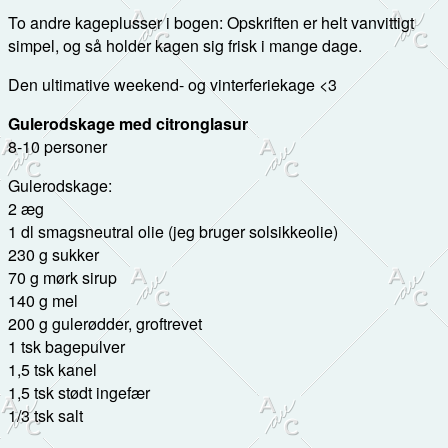
To andre kageplusser i bogen: Opskriften er helt vanvittigt
simpel, og så holder kagen sig frisk i mange dage.
Den ultimative weekend- og vinterferiekage <3
Gulerodskage med citronglasur
8-10 personer
Gulerodskage:
2 æg
1 dl smagsneutral olie (jeg bruger solsikkeolie)
230 g sukker
70 g mørk sirup
140 g mel
200 g gulerødder, groftrevet
1 tsk bagepulver
1,5 tsk kanel
1,5 tsk stødt ingefær
1/3 tsk salt