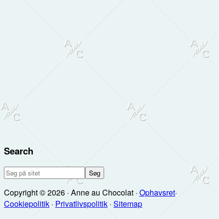
Search
Søg
på
Copyright © 2026 · Anne au Chocolat ·
Ophavsret
·
sitet
Cookiepolitik
·
Privatlivspolitik
·
Sitemap