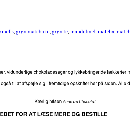
ormelis
,
grøn matcha te
,
grøn te
,
mandelmel
,
matcha
,
match
er, vidunderlige chokoladesager og lykkebringende lækkerier me
 også til at afspejle sig i fremtidige opskrifter her på siden. Alle
Kærlig hilsen
Anne au Chocolat
LLEDET FOR AT LÆSE MERE OG BESTILLE