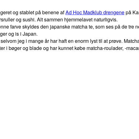
angeret og stablet på benene af
Ad Hoc Madklub drengene
på Kan
årsruller og sushi. Alt sammen hjemmelavet naturligvis.
 grønne farve skyldes den japanske matcha te, som ses på de tre 
ager og is i Japan.
 selvom jeg i mange år har haft en enorm lyst til at prøve. Match
fter i bøger og blade og har kunnet købe matcha-roulader, -macar