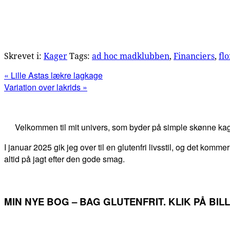
Skrevet i:
Kager
Tags:
ad hoc madklubben
,
Financiers
,
fl
Previous
« Lille Astas lækre lagkage
Post:
Next
Variation over lakrids »
Post:
Primær
Sidebar
Velkommen til mit univers, som byder på simple skønne kag
I januar 2025 gik jeg over til en glutenfri livsstil, og det kommer
altid på jagt efter den gode smag.
MIN NYE BOG – BAG GLUTENFRIT. KLIK PÅ BI