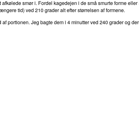
t det afkølede smør i. Fordel kagedejen i de små smurte forme ell
længere tid) ved 210 grader alt efter størrelsen af formene.
 af portionen. Jeg bagte dem i 4 minutter ved 240 grader og dere