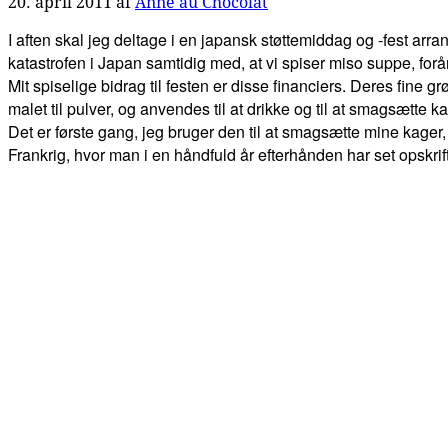
20. april 2011
af
Anne au Chocolat
I aften skal jeg deltage i en japansk støttemiddag og -fest arr
katastrofen i Japan samtidig med, at vi spiser miso suppe, for
Mit spiselige bidrag til festen er disse financiers. Deres fine
malet til pulver, og anvendes til at drikke og til at smagsætte k
Det er første gang, jeg bruger den til at smagsætte mine kager,
Frankrig, hvor man i en håndfuld år efterhånden har set opskri