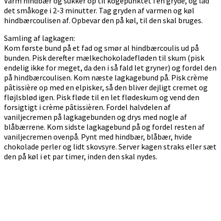
Varm hindbær og sukker op til kogepunktet i en gryde, og lad
det småkoge i 2-3 minutter. Tag gryden af varmen og køl
hindbærcoulisen af. Opbevar den på køl, til den skal bruges.
Samling af lagkagen:
Kom første bund på et fad og smør al hindbærcoulis ud på
bunden. Pisk derefter mælkechokoladefløden til skum (pisk
endelig ikke for meget, da den i så fald let gryner) og fordel den
på hindbærcoulisen. Kom næste lagkagebund på. Pisk crème
pâtissière op med en elpisker, så den bliver dejligt cremet og
fløjlsblød igen. Pisk fløde til en let flødeskum og vend den
forsigtigt i crème pâtissièren. Fordel halvdelen af
vaniljecremen på lagkagebunden og drys med nogle af
blåbærrene. Kom sidste lagkagebund på og fordel resten af
vaniljecremen ovenpå. Pynt med hindbær, blåbær, hvide
chokolade perler og lidt skovsyre. Server kagen straks eller sæt
den på køl i et par timer, inden den skal nydes.