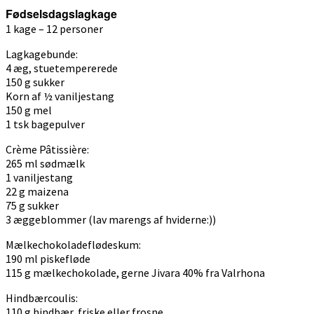
Fødselsdagslagkage
1 kage – 12 personer
Lagkagebunde:
4 æg, stuetempererede
150 g sukker
Korn af ½ vaniljestang
150 g mel
1 tsk bagepulver
Crème Pâtissière:
265 ml sødmælk
1 vaniljestang
22 g maizena
75 g sukker
3 æggeblommer (lav marengs af hviderne:))
Mælkechokoladeflødeskum:
190 ml piskefløde
115 g mælkechokolade, gerne Jivara 40% fra Valrhona
Hindbærcoulis:
110 g hindbær, friske eller frosne