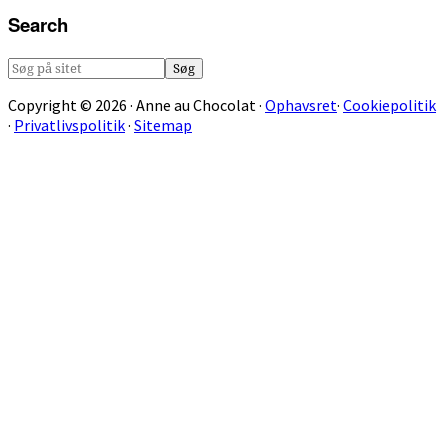
Search
Søg
på
Copyright © 2026 · Anne au Chocolat ·
Ophavsret
·
Cookiepolitik
sitet
·
Privatlivspolitik
·
Sitemap