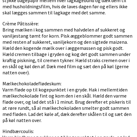
stykke bagepapir mellem hver lagkagebund og dæk dem til
med husholdningsfilm, hvis de laves dagen før og ellers ikke
skal lægges sammen til lagkage med det samme.
Crème Pâtissière:
Bring mælken i kog sammen med halvdelen af sukkeret og
vaniljestang tømt for korn. Pisk æggeblommer godt sammen
med resten af sukkeret, vaniljekorn og den sigtede maizena.
Hæld den kogende mælk over i æggemassen og pisk godt.
Hæld cremen tilbage i gryden og kog det godt sammen under
kraftig piskning, til cremen tykner. Hæld straks cremen over i
en skål og køl den af. Dæk med film og sæt den på køl (gerne
natten over).
Mælkechokoladeflødeskum:
Varm fløde op til kogepunktet i en gryde. Hak i mellemtiden
mælkechokolade fint og kom den i en skål. Hæld den varme
fløde over, og lad det stå i 1 minut. Brug derefter et piskeris til
at røre rundt, så al mælkechokoladen smelter godt sammen
med fløden. Lad det køle af, dæk derefter skålen til og sæt den
på køl natten over.
Hindbærcoulis: