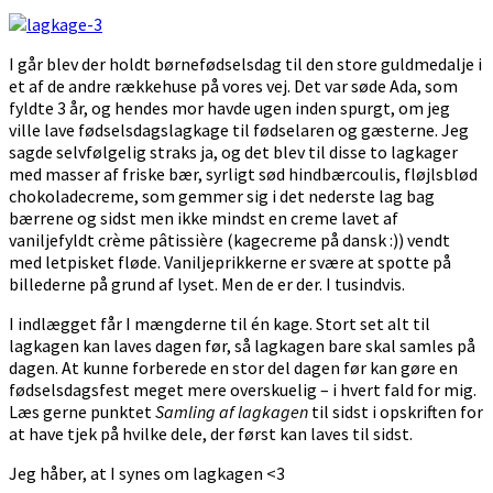
I går blev der holdt børnefødselsdag til den store guldmedalje i
et af de andre rækkehuse på vores vej. Det var søde Ada, som
fyldte 3 år, og hendes mor havde ugen inden spurgt, om jeg
ville lave fødselsdagslagkage til fødselaren og gæsterne. Jeg
sagde selvfølgelig straks ja, og det blev til disse to lagkager
med masser af friske bær, syrligt sød hindbærcoulis, fløjlsblød
chokoladecreme, som gemmer sig i det nederste lag bag
bærrene og sidst men ikke mindst en creme lavet af
vaniljefyldt crème pâtissière (kagecreme på dansk :)) vendt
med letpisket fløde. Vaniljeprikkerne er svære at spotte på
billederne på grund af lyset. Men de er der. I tusindvis.
I indlægget får I mængderne til én kage. Stort set alt til
lagkagen kan laves dagen før, så lagkagen bare skal samles på
dagen. At kunne forberede en stor del dagen før kan gøre en
fødselsdagsfest meget mere overskuelig – i hvert fald for mig.
Læs gerne punktet
Samling af lagkagen
til sidst i opskriften for
at have tjek på hvilke dele, der først kan laves til sidst.
Jeg håber, at I synes om lagkagen <3