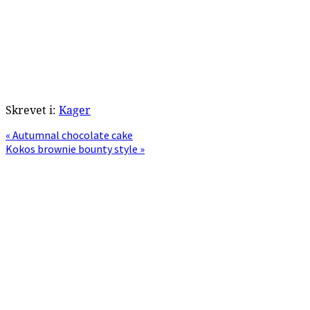
Skrevet i:
Kager
Previous
« Autumnal chocolate cake
Post:
Next
Kokos brownie bounty style »
Post:
Primær
Sidebar