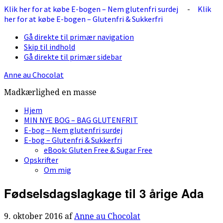
Klik her for at købe E-bogen – Nem glutenfri surdej
-
Klik
her for at købe E-bogen – Glutenfri & Sukkerfri
Gå direkte til primær navigation
Skip til indhold
Gå direkte til primær sidebar
Anne au Chocolat
Madkærlighed en masse
Hjem
MIN NYE BOG – BAG GLUTENFRIT
E-bog – Nem glutenfri surdej
E-bog – Glutenfri & Sukkerfri
eBook: Gluten Free & Sugar Free
Opskrifter
Om mig
Fødselsdagslagkage til 3 årige Ada
9. oktober 2016
af
Anne au Chocolat