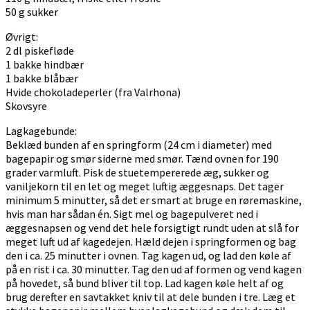
50 g sukker
Øvrigt:
2 dl piskefløde
1 bakke hindbær
1 bakke blåbær
Hvide chokoladeperler (fra Valrhona)
Skovsyre
Lagkagebunde:
Beklæd bunden af en springform (24 cm i diameter) med
bagepapir og smør siderne med smør. Tænd ovnen for 190
grader varmluft. Pisk de stuetempererede æg, sukker og
vaniljekorn til en let og meget luftig æggesnaps. Det tager
minimum 5 minutter, så det er smart at bruge en røremaskine,
hvis man har sådan én. Sigt mel og bagepulveret ned i
æggesnapsen og vend det hele forsigtigt rundt uden at slå for
meget luft ud af kagedejen. Hæld dejen i springformen og bag
den i ca. 25 minutter i ovnen. Tag kagen ud, og lad den køle af
på en rist i ca. 30 minutter. Tag den ud af formen og vend kagen
på hovedet, så bund bliver til top. Lad kagen køle helt af og
brug derefter en savtakket kniv til at dele bunden i tre. Læg et