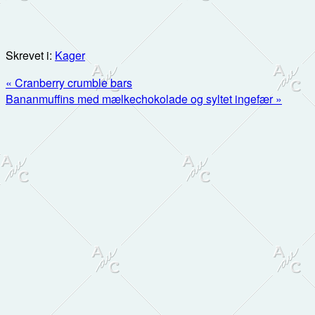
Skrevet i:
Kager
Previous
« Cranberry crumble bars
Post:
Next
Bananmuffins med mælkechokolade og syltet ingefær »
Post:
Primær
Sidebar