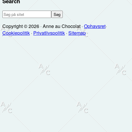
Search
Søg
på
Copyright © 2026 · Anne au Chocolat ·
Ophavsret
·
sitet
Cookiepolitik
·
Privatlivspolitik
·
Sitemap