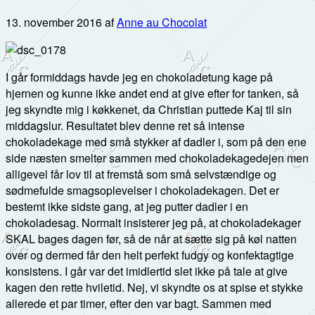
13. november 2016
af
Anne au Chocolat
I går formiddags havde jeg en chokoladetung kage på
hjernen og kunne ikke andet end at give efter for tanken, så
jeg skyndte mig i køkkenet, da Christian puttede Kaj til sin
middagslur. Resultatet blev denne ret så intense
chokoladekage med små stykker af dadler i, som på den ene
side næsten smelter sammen med chokoladekagedejen men
alligevel får lov til at fremstå som små selvstændige og
sødmefulde smagsoplevelser i chokoladekagen. Det er
bestemt ikke sidste gang, at jeg putter dadler i en
chokoladesag. Normalt insisterer jeg på, at chokoladekager
SKAL bages dagen før, så de når at sætte sig på køl natten
over og dermed får den helt perfekt fudgy og konfektagtige
konsistens. I går var det imidlertid slet ikke på tale at give
kagen den rette hviletid. Nej, vi skyndte os at spise et stykke
allerede et par timer, efter den var bagt. Sammen med