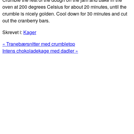
oven at 200 degrees Celsius for about 20 minutes, until the
crumble is nicely golden. Cool down for 30 minutes and cut
out the cranberry bars.
Skrevet i:
Kager
Previous
« Tranebærsnitter med crumbletop
Post:
Next
Intens chokoladekage med dadler »
Post:
Primær
Sidebar