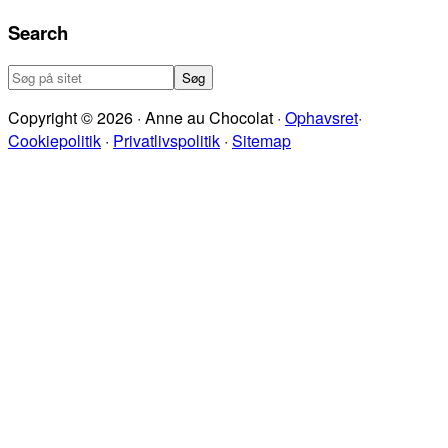
Search
Søg
på
Copyright © 2026 · Anne au Chocolat ·
Ophavsret
·
sitet
Cookiepolitik
·
Privatlivspolitik
·
Sitemap