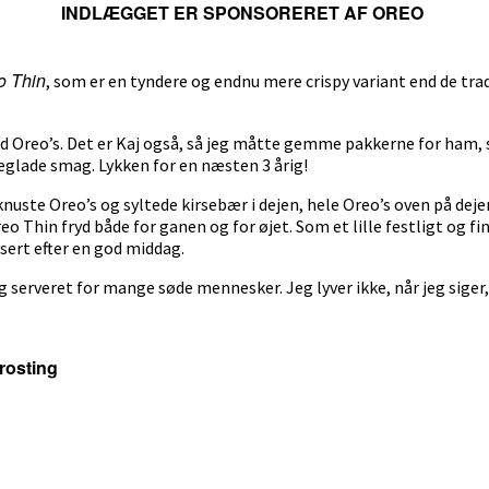
INDLÆGGET ER SPONSORERET AF OREO
o Thin
, som er en tyndere og endnu mere crispy variant end de tra
 med Oreo’s. Det er Kaj også, så jeg måtte gemme pakkerne for ham,
eglade smag. Lykken for en næsten 3 årig!
nuste Oreo’s og syltede kirsebær i dejen, hele Oreo’s oven på de
 Thin fryd både for ganen og for øjet. Som et lille festligt og fi
sert efter en god middag.
serveret for mange søde mennesker. Jeg lyver ikke, når jeg siger, 
rosting