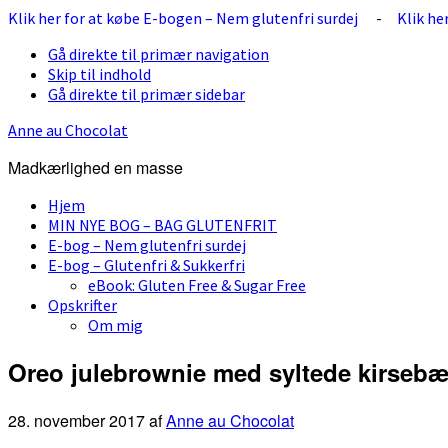
Klik her for at købe E-bogen – Nem glutenfri surdej
-
Klik he
Gå direkte til primær navigation
Skip til indhold
Gå direkte til primær sidebar
Anne au Chocolat
Madkærlighed en masse
Hjem
MIN NYE BOG – BAG GLUTENFRIT
E-bog – Nem glutenfri surdej
E-bog – Glutenfri & Sukkerfri
eBook: Gluten Free & Sugar Free
Opskrifter
Om mig
Oreo julebrownie med syltede kirsebæ
28. november 2017
af
Anne au Chocolat