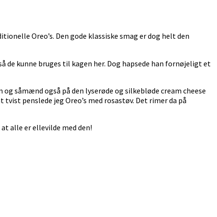
ditionelle Oreo’s. Den gode klassiske smag er dog helt den
 så de kunne bruges til kagen her. Dog hapsede han fornøjeligt et
jen og såmænd også på den lyserøde og silkebløde cream cheese
nt tvist penslede jeg Oreo’s med rosastøv. Det rimer da på
at alle er ellevilde med den!