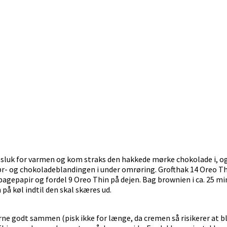
, sluk for varmen og kom straks den hakkede mørke chokolade i, o
 smør- og chokoladeblandingen i under omrøring. Grofthak 14 Oreo
gepapir og fordel 9 Oreo Thin på dejen. Bag brownien i ca. 25 min
 på køl indtil den skal skæres ud.
ne godt sammen (pisk ikke for længe, da cremen så risikerer at b