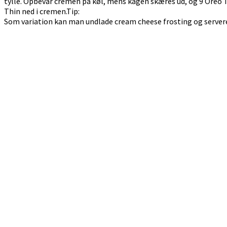
tylle. Opbevar cremen på køl, mens kagen skæres ud, og 9 Oreo T
Thin ned i cremen.Tip:
Som variation kan man undlade cream cheese frosting og servere e