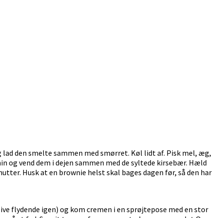
g lad den smelte sammen med smørret. Køl lidt af. Pisk mel, æg,
 Thin og vend dem i dejen sammen med de syltede kirsebær. Hæld
utter. Husk at en brownie helst skal bages dagen før, så den har
live flydende igen) og kom cremen i en sprøjtepose med en stor