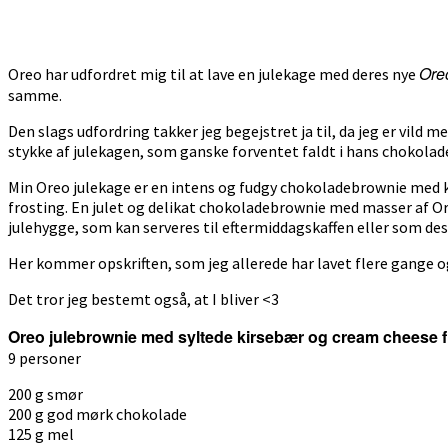
Ore
Oreo har udfordret mig til at lave en julekage med deres nye
samme.
Den slags udfordring takker jeg begejstret ja til, da jeg er vild
stykke af julekagen, som ganske forventet faldt i hans chokolad
Min Oreo julekage er en intens og fudgy chokoladebrownie med k
frosting. En julet og delikat chokoladebrownie med masser af Oreo
julehygge, som kan serveres til eftermiddagskaffen eller som des
Her kommer opskriften, som jeg allerede har lavet flere gange og 
Det tror jeg bestemt også, at I bliver <3
Oreo julebrownie med syltede kirsebær og cream cheese f
9 personer
200 g smør
200 g god mørk chokolade
125 g mel