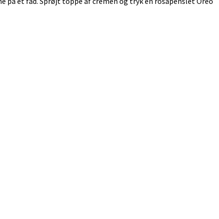
e på et fad. Sprøjt toppe af cremen og tryk en rosapenslet Oreo