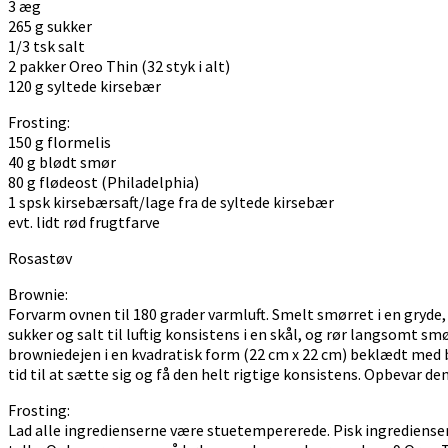
3 æg
265 g sukker
1/3 tsk salt
2 pakker Oreo Thin (32 styk i alt)
120 g syltede kirsebær
Frosting:
150 g flormelis
40 g blødt smør
80 g flødeost (Philadelphia)
1 spsk kirsebærsaft/lage fra de syltede kirsebær
evt. lidt rød frugtfarve
Rosastøv
Brownie:
Forvarm ovnen til 180 grader varmluft. Smelt smørret i en gryde
sukker og salt til luftig konsistens i en skål, og rør langsomt
browniedejen i en kvadratisk form (22 cm x 22 cm) beklædt med ba
tid til at sætte sig og få den helt rigtige konsistens. Opbevar den
Frosting:
Lad alle ingredienserne være stuetempererede. Pisk ingredienser