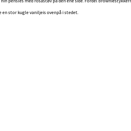
hin pensles med rosastøv på den ene side. Fordel browniestykkern
n stor kugle vaniljeis ovenpå i stedet.