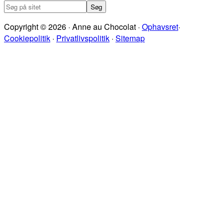
Søg
på
Copyright © 2026 · Anne au Chocolat ·
Ophavsret
·
sitet
Cookiepolitik
·
Privatlivspolitik
·
Sitemap