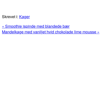
Skrevet i:
Kager
Previous
« Smoothie ispinde med blandede bær
Post:
Next
Mandelkage med vaniljet hvid chokolade lime mousse »
Post:
Primær
Sidebar