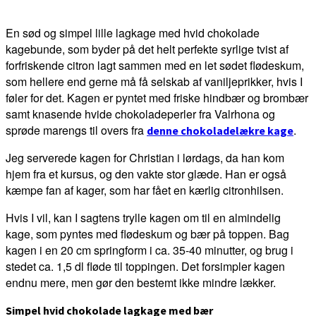
En sød og simpel lille lagkage med hvid chokolade
kagebunde, som byder på det helt perfekte syrlige tvist af
forfriskende citron lagt sammen med en let sødet flødeskum,
som hellere end gerne må få selskab af vaniljeprikker, hvis I
føler for det. Kagen er pyntet med friske hindbær og brombær
samt knasende hvide chokoladeperler fra Valrhona og
sprøde marengs til overs fra
.
denne chokoladelækre kage
Jeg serverede kagen for Christian i lørdags, da han kom
hjem fra et kursus, og den vakte stor glæde. Han er også
kæmpe fan af kager, som har fået en kærlig citronhilsen.
Hvis I vil, kan I sagtens trylle kagen om til en almindelig
kage, som pyntes med flødeskum og bær på toppen. Bag
kagen i en 20 cm springform i ca. 35-40 minutter, og brug i
stedet ca. 1,5 dl fløde til toppingen. Det forsimpler kagen
endnu mere, men gør den bestemt ikke mindre lækker.
Simpel hvid chokolade lagkage med bær