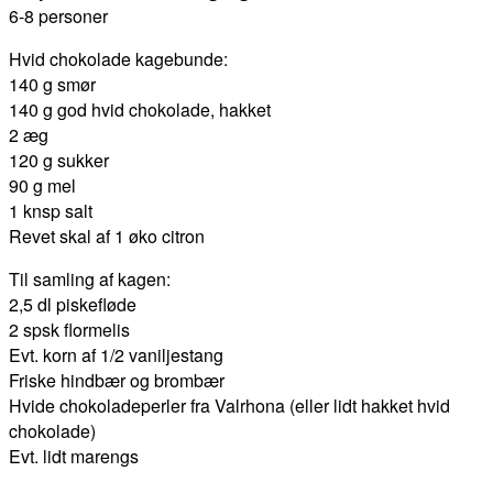
6-8 personer
Hvid chokolade kagebunde:
140 g smør
140 g god hvid chokolade, hakket
2 æg
120 g sukker
90 g mel
1 knsp salt
Revet skal af 1 øko citron
Til samling af kagen:
2,5 dl piskefløde
2 spsk flormelis
Evt. korn af 1/2 vaniljestang
Friske hindbær og brombær
Hvide chokoladeperler fra Valrhona (eller lidt hakket hvid
chokolade)
Evt. lidt marengs