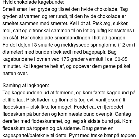
Hvid chokolade kagebunde:
Smelt smør i en gryde og tilsæt den hvide chokolade. Tag
gryden af varmen og rør rundt, til den hvide chokolade er
smeltet sammen med smørret. Køl lidt af. Pisk æg, sukker,
mel, salt og citronskal sammen til en let og luftig konsistens i
en skål. Rør chokolade-smørblandingen i lidt ad gangen.
Fordel dejen i 3 smurte og meldryssede springforme (12 cm i
diameter) med bunden beklædt med bagepapir. Bag
kagebundene i ovnen ved 175 grader varmluft i ca. 30-35
minutter. Køl kagerne helt af, og opbevar dem gerne på køl
natten over.
Samling af lagkagen:
Tag kagebundene ud af formene, og kom første kagebund på
et lille fad. Pisk fløden og flormelis (og evt. vaniljekorn) til
flødeskum – pisk ikke for meget. Fordel ca. en fjerdedel
flødeskum på bunden og kom næste bund ovenpå. Gentag
derefter med flødeskummet, og læg så sidste bund på. Kom
flødeskum på toppen og på siderne. Brug gerne en
kagespartel/paletkniv til dette. Pynt med friske bær på toppen