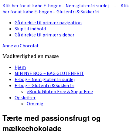
Klik her for at købe E-bogen – Nem glutenfri surdej
-
Klik
her for at købe E-bogen – Glutenfri & Sukkerfri
Gå direkte til primær navigation
Skip til indhold
Gå direkte til primær sidebar
Anne au Chocolat
Madkærlighed en masse
Hjem
MIN NYE BOG – BAG GLUTENFRIT
E-bog – Nem glutenfri surdej
E-bog – Glutenfri & Sukkerfri
eBook: Gluten Free & Sugar Free
Opskrifter
Om mig
Tærte med passionsfrugt og
mælkechokolade