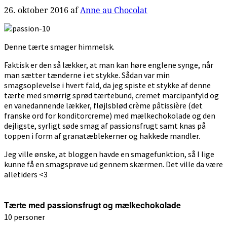
26. oktober 2016
af
Anne au Chocolat
Denne tærte smager himmelsk.
Faktisk er den så lækker, at man kan høre englene synge, når
man sætter tænderne i et stykke. Sådan var min
smagsoplevelse i hvert fald, da jeg spiste et stykke af denne
tærte med smørrig sprød tærtebund, cremet marcipanfyld og
en vanedannende lækker, fløjlsblød crème pâtissière (det
franske ord for konditorcreme) med mælkechokolade og den
dejligste, syrligt søde smag af passionsfrugt samt knas på
toppen i form af granatæblekerner og hakkede mandler.
Jeg ville ønske, at bloggen havde en smagefunktion, så I lige
kunne få en smagsprøve ud gennem skærmen. Det ville da være
alletiders <3
Tærte med passionsfrugt og mælkechokolade
10 personer