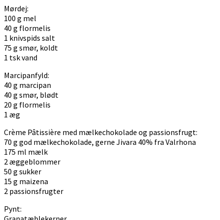
Mørdej:
100 g mel
40 g flormelis
1 knivspids salt
75 g smør, koldt
1 tsk vand
Marcipanfyld:
40 g marcipan
40 g smør, blødt
20 g flormelis
1 æg
Crème Pâtissière med mælkechokolade og passionsfrugt:
70 g god mælkechokolade, gerne Jivara 40% fra Valrhona
175 ml mælk
2 æggeblommer
50 g sukker
15 g maizena
2 passionsfrugter
Pynt:
Granatæblekerner