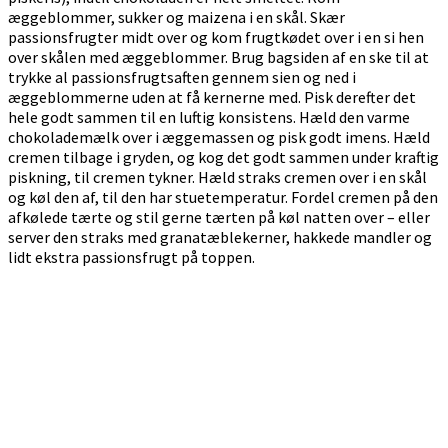
æggeblommer, sukker og maizena i en skål. Skær
passionsfrugter midt over og kom frugtkødet over i en si hen
over skålen med æggeblommer. Brug bagsiden af en ske til at
trykke al passionsfrugtsaften gennem sien og ned i
æggeblommerne uden at få kernerne med. Pisk derefter det
hele godt sammen til en luftig konsistens. Hæld den varme
chokolademælk over i æggemassen og pisk godt imens. Hæld
cremen tilbage i gryden, og kog det godt sammen under kraftig
piskning, til cremen tykner. Hæld straks cremen over i en skål
og køl den af, til den har stuetemperatur. Fordel cremen på den
afkølede tærte og stil gerne tærten på køl natten over – eller
server den straks med granatæblekerner, hakkede mandler og
lidt ekstra passionsfrugt på toppen.