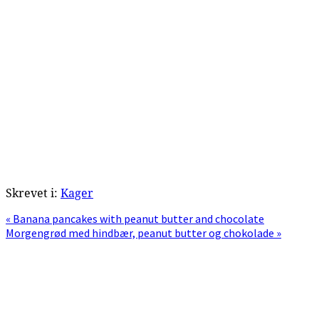
Skrevet i:
Kager
Previous
« Banana pancakes with peanut butter and chocolate
Post:
Next
Morgengrød med hindbær, peanut butter og chokolade »
Post:
Primær
Sidebar