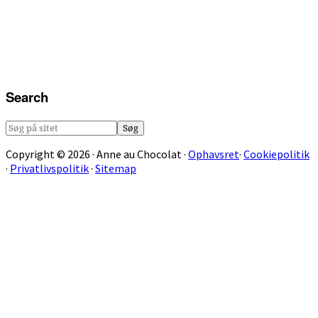
Search
Søg
på
Copyright © 2026 · Anne au Chocolat ·
Ophavsret
·
Cookiepolitik
sitet
·
Privatlivspolitik
·
Sitemap