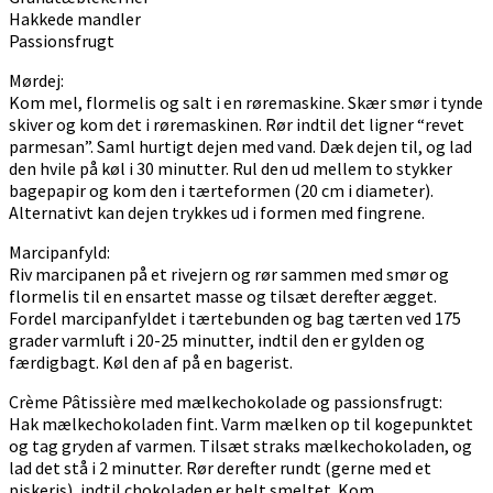
Hakkede mandler
Passionsfrugt
Mørdej:
Kom mel, flormelis og salt i en røremaskine. Skær smør i tynde
skiver og kom det i røremaskinen. Rør indtil det ligner “revet
parmesan”. Saml hurtigt dejen med vand. Dæk dejen til, og lad
den hvile på køl i 30 minutter. Rul den ud mellem to stykker
bagepapir og kom den i tærteformen (20 cm i diameter).
Alternativt kan dejen trykkes ud i formen med fingrene.
Marcipanfyld:
Riv marcipanen på et rivejern og rør sammen med smør og
flormelis til en ensartet masse og tilsæt derefter ægget.
Fordel marcipanfyldet i tærtebunden og bag tærten ved 175
grader varmluft i 20-25 minutter, indtil den er gylden og
færdigbagt. Køl den af på en bagerist.
Crème Pâtissière med mælkechokolade og passionsfrugt:
Hak mælkechokoladen fint. Varm mælken op til kogepunktet
og tag gryden af varmen. Tilsæt straks mælkechokoladen, og
lad det stå i 2 minutter. Rør derefter rundt (gerne med et
piskeris), indtil chokoladen er helt smeltet. Kom