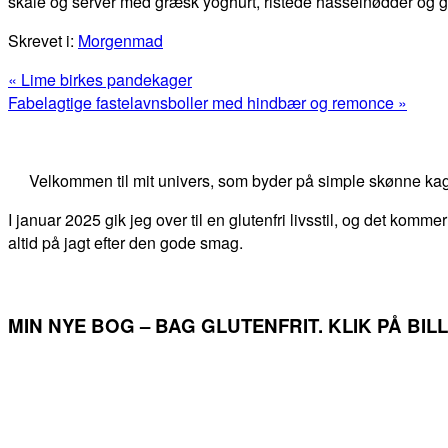
skåle og server med græsk yoghurt, ristede hasselnødder og 
Skrevet i:
Morgenmad
Previous
« Lime birkes pandekager
Post:
Next
Fabelagtige fastelavnsboller med hindbær og remonce »
Post:
Primær
Sidebar
Velkommen til mit univers, som byder på simple skønne kag
I januar 2025 gik jeg over til en glutenfri livsstil, og det kommer
altid på jagt efter den gode smag.
MIN NYE BOG – BAG GLUTENFRIT. KLIK PÅ BI