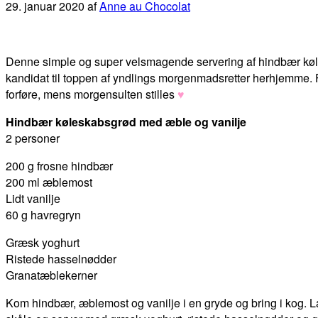
29. januar 2020
af
Anne au Chocolat
Denne simple og super velsmagende servering af hindbær køl
kandidat til toppen af yndlings morgenmadsretter herhjemme. F
forføre, mens morgensulten stilles
♥
Hindbær køleskabsgrød med æble og vanilje
2 personer
200 g frosne hindbær
200 ml æblemost
Lidt vanilje
60 g havregryn
Græsk yoghurt
Ristede hasselnødder
Granatæblekerner
Kom hindbær, æblemost og vanilje i en gryde og bring i kog. Lad