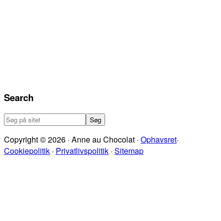
Search
Søg
på
Copyright © 2026 · Anne au Chocolat ·
Ophavsret
·
sitet
Cookiepolitik
·
Privatlivspolitik
·
Sitemap