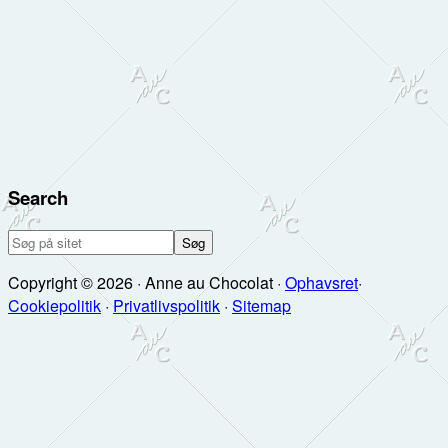
Search
Søg
på
Copyright © 2026 · Anne au Chocolat ·
Ophavsret
·
sitet
Cookiepolitik
·
Privatlivspolitik
·
Sitemap