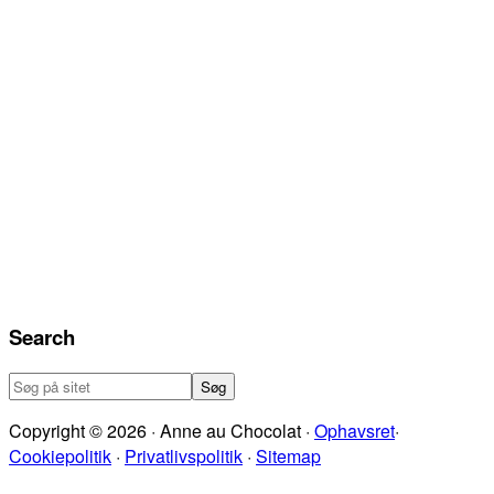
Search
Søg
på
Copyright © 2026 · Anne au Chocolat ·
Ophavsret
·
sitet
Cookiepolitik
·
Privatlivspolitik
·
Sitemap