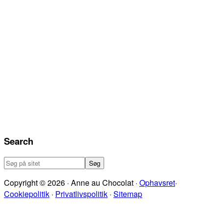
Search
Søg
på
Copyright © 2026 · Anne au Chocolat ·
Ophavsret
·
sitet
Cookiepolitik
·
Privatlivspolitik
·
Sitemap