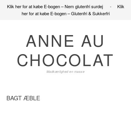
Klik her for at købe E-bogen – Nem glutenfri surdej
-
Klik
her for at købe E-bogen – Glutenfri & Sukkerfri
Gå
Skip
Gå
direkte
til
direkte
ANNE AU
til
indhold
til
primær
primær
CHOCOLAT
navigation
sidebar
Madkærlighed en masse
BAGT ÆBLE