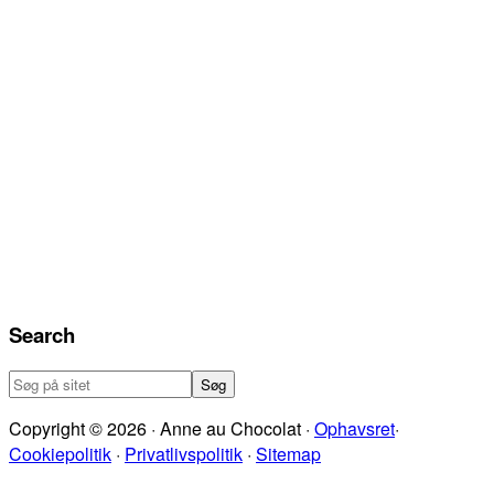
Search
Søg
på
Copyright © 2026 · Anne au Chocolat ·
Ophavsret
·
sitet
Cookiepolitik
·
Privatlivspolitik
·
Sitemap