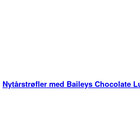
Nytårstrøfler med Baileys Chocolate L
Primær
Sidebar