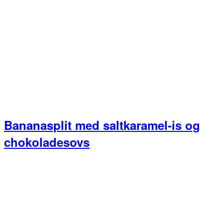
Bananasplit med saltkaramel-is og
chokoladesovs
Primær
Sidebar