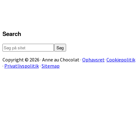
Search
Søg
på
sitet
Copyright © 2026 · Anne au Chocolat ·
Ophavsret
·
Cookiepolitik
·
Privatlivspolitik
·
Sitemap