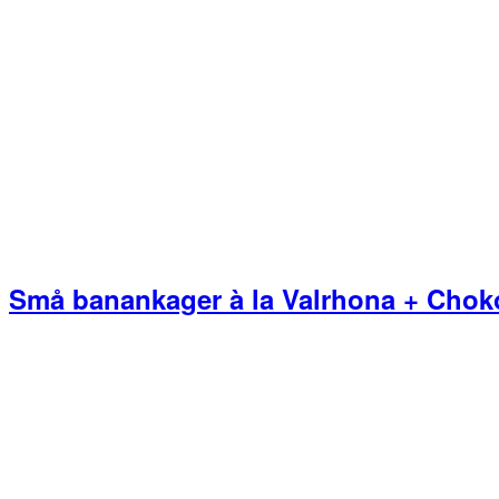
Små banankager à la Valrhona + Choko
Primær
Sidebar