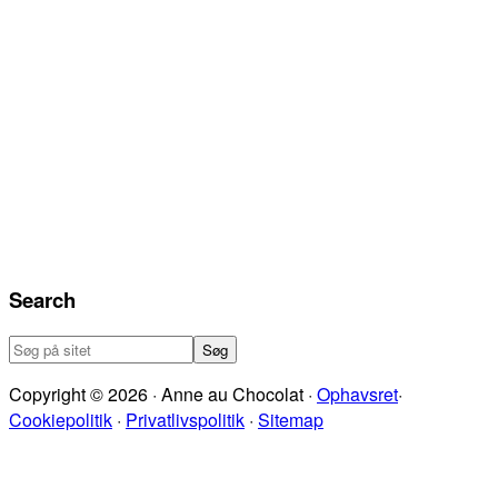
Search
Søg
på
Copyright © 2026 · Anne au Chocolat ·
Ophavsret
·
sitet
Cookiepolitik
·
Privatlivspolitik
·
Sitemap