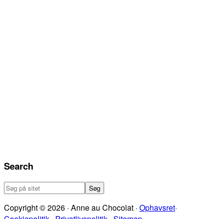
Search
Søg
på
Copyright © 2026 · Anne au Chocolat ·
Ophavsret
·
sitet
Cookiepolitik
·
Privatlivspolitik
·
Sitemap