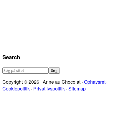
Search
Søg
på
Copyright © 2026 · Anne au Chocolat ·
Ophavsret
·
sitet
Cookiepolitik
·
Privatlivspolitik
·
Sitemap