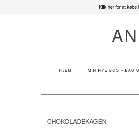
Klik her for at køb
Gå
Skip
Gå
direkte
til
direkte
AN
til
indhold
til
primær
primær
navigation
sidebar
HJEM
MIN NYE BOG – BAG 
CHOKOLADEKAGEN