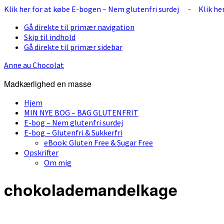
Klik her for at købe E-bogen – Nem glutenfri surdej
-
Klik he
Gå direkte til primær navigation
Skip til indhold
Gå direkte til primær sidebar
Anne au Chocolat
Madkærlighed en masse
Hjem
MIN NYE BOG – BAG GLUTENFRIT
E-bog – Nem glutenfri surdej
E-bog – Glutenfri & Sukkerfri
eBook: Gluten Free & Sugar Free
Opskrifter
Om mig
chokolademandelkage