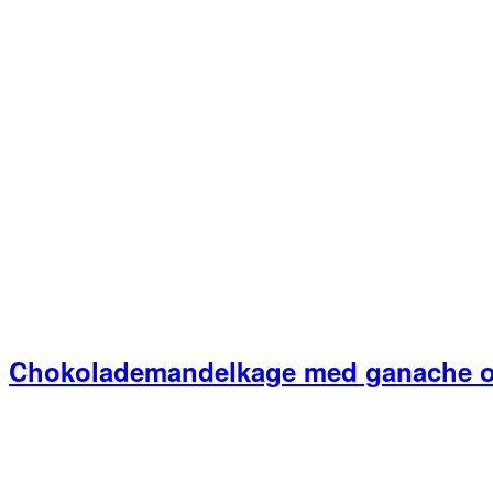
Chokolademandelkage med ganache 
Primær
Sidebar