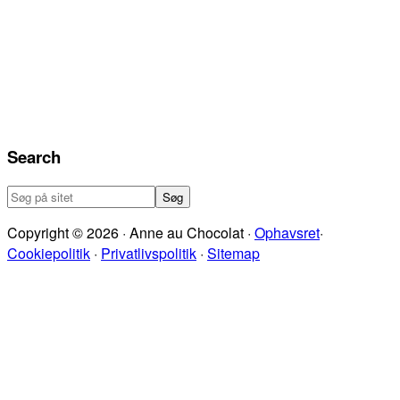
Search
Søg
på
Copyright © 2026 · Anne au Chocolat ·
Ophavsret
·
sitet
Cookiepolitik
·
Privatlivspolitik
·
Sitemap