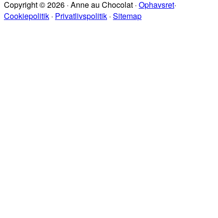
Copyright © 2026 · Anne au Chocolat ·
Ophavsret
·
sitet
Cookiepolitik
·
Privatlivspolitik
·
Sitemap