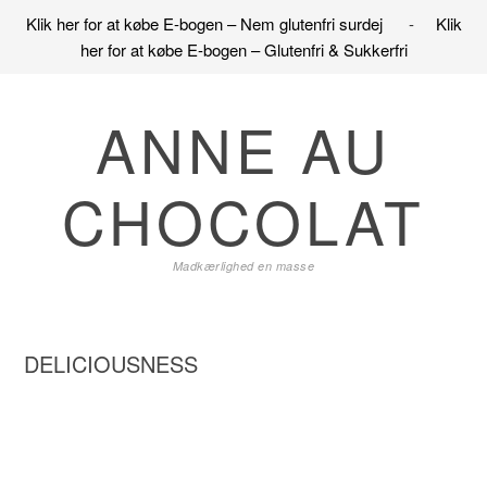
Klik her for at købe E-bogen – Nem glutenfri surdej
-
Klik
her for at købe E-bogen – Glutenfri & Sukkerfri
Gå
Skip
Gå
direkte
til
direkte
ANNE AU
til
indhold
til
primær
primær
CHOCOLAT
navigation
sidebar
Madkærlighed en masse
DELICIOUSNESS