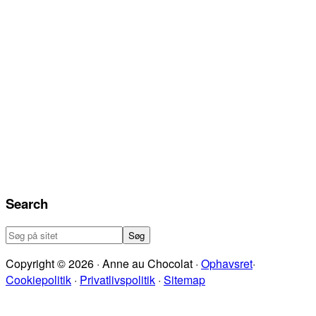
Search
Søg
på
Copyright © 2026 · Anne au Chocolat ·
Ophavsret
·
sitet
Cookiepolitik
·
Privatlivspolitik
·
Sitemap