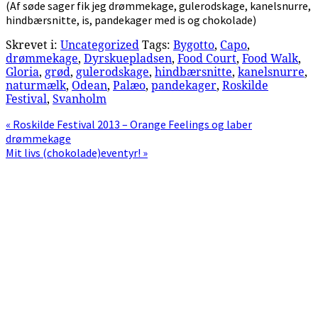
(Af søde sager fik jeg drømmekage, gulerodskage, kanelsnurre,
hindbærsnitte, is, pandekager med is og chokolade)
Skrevet i:
Uncategorized
Tags:
Bygotto
,
Capo
,
drømmekage
,
Dyrskuepladsen
,
Food Court
,
Food Walk
,
Gloria
,
grød
,
gulerodskage
,
hindbærsnitte
,
kanelsnurre
,
naturmælk
,
Odean
,
Palæo
,
pandekager
,
Roskilde
Festival
,
Svanholm
Previous
« Roskilde Festival 2013 – Orange Feelings og laber
Post:
drømmekage
Next
Mit livs (chokolade)eventyr! »
Post:
Primær
Sidebar