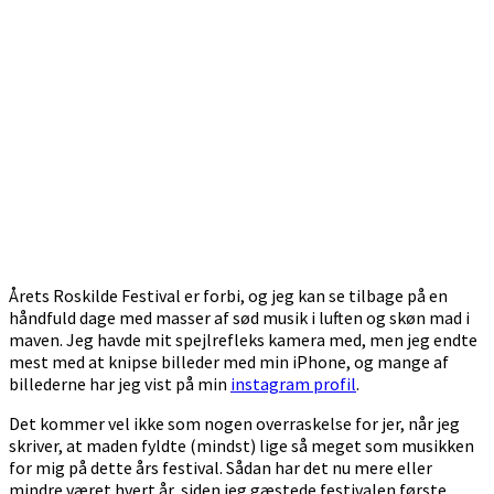
Årets Roskilde Festival er forbi, og jeg kan se tilbage på en
håndfuld dage med masser af sød musik i luften og skøn mad i
maven. Jeg havde mit spejlrefleks kamera med, men jeg endte
mest med at knipse billeder med min iPhone, og mange af
billederne har jeg vist på min
instagram profil
.
Det kommer vel ikke som nogen overraskelse for jer, når jeg
skriver, at maden fyldte (mindst) lige så meget som musikken
for mig på dette års festival. Sådan har det nu mere eller
mindre været hvert år, siden jeg gæstede festivalen første