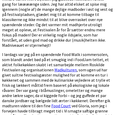
gang for læææænge siden. Jeg har altid elsket at spise mig
igennem (nogle af) de mange dejlige madboder i øst og vest og
på festivalpladsen, glædet mig til at komme tilbage til
klassikerne og ikke mindst til at blive overrasket over nye
spændende steder. Og det varmer mit madhjerte utroligt
meget at opleve, at Festivalen år for år sætter endnu mere
fokus på maden! Der er virkelig nogle ildsjæle, som har
forstået, at uden god mad og drikke dur (musik)helten ikke.
Madniveauet er stjernehøjt!
I lørdags var jeg på en spændende Food Walk i sommersolen,
som blandt andet bød på et smugkig ind i FoodJam teltet, et
aktivt folkekøkken skabt i et samarbejde mellem Roskilde
Festivalen og organisationen
Madkulturen
, som ugen ud har
givet sultne festivalsgæster mulighed for at komme en tur i
køkkenet og sammen med de kulinariske vejledere at trylle et
frisk og lækkert måltid frem baseret på økologiske og lokale
råvarer. Der var gang i blåmuslinger, omeletter og mange
andre lækre sager, da vi kiggede forbi – og jeg guffede et par
danske jordbær og bælgede lidt ærter i køkkenet. Derefter gik
madturen videre til den fine
Food Court
ved Gloria, som jeg i
forvejen havde tilbragt meget tid i. Vi smagte saftige grønne