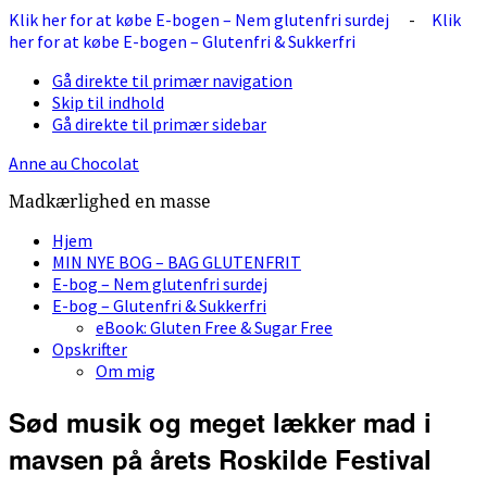
Klik her for at købe E-bogen – Nem glutenfri surdej
-
Klik
her for at købe E-bogen – Glutenfri & Sukkerfri
Gå direkte til primær navigation
Skip til indhold
Gå direkte til primær sidebar
Anne au Chocolat
Madkærlighed en masse
Hjem
MIN NYE BOG – BAG GLUTENFRIT
E-bog – Nem glutenfri surdej
E-bog – Glutenfri & Sukkerfri
eBook: Gluten Free & Sugar Free
Opskrifter
Om mig
Sød musik og meget lækker mad i
mavsen på årets Roskilde Festival