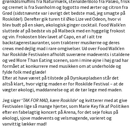
grønkålsmuffins fra Naturmælk, stenalderBolo fra Palæo, frisk
og cremet is fra Svanholm og bygotto med ærter og citron fra
Grød (sidstnævnte var i øvrigt det bedste mad, jeg smagte på
Roskilde!). Derefter gik turen til Øko Lize ved Odeon, hvor vi
blev budt på en skøn, økologisk ginger cocktail. Food Walk’en
sluttede af på bedste vis på Malbeck med en hyggelig frokost
og vin. Frokosten blev lavet af Capo, en af i alt tre
backstagerestauranter, som trakterer musikerne og deres
crews med dejlig mad i rare omgivelser. Ud over Food Walk’en
har Roskilde Festivalen afholdt suveræne madevents i staldene
og ved More Than Eating scenen, som i mine øjne i høj grad har
formået at konkurrere med musikken om at underholde og
fylde folk med glæde!
Efter at have været på tilstede på Dyrskuepladsen står det
altså klart, hvor vigtig maden er for Roskilde Festival – at de
vægter økologi, maddannelse og at de tør lege med maden.
Jeg siger ‘
TAK FOR MAD, kære Roskilde
‘ og kvitterer med at give
Festivalen lige så mange hjerter, som Marie Key fik af Politiken
efter en fabelagtig koncert på Arena, for det seje fokus på
økologi, sjove madevents og velsmagende, varieret og
vanvittig lækker mad!