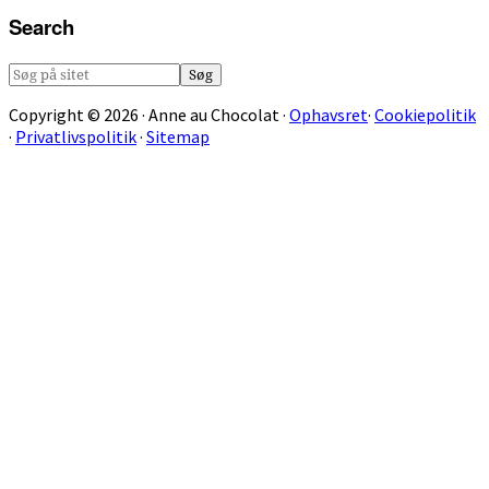
Search
Søg
på
Copyright © 2026 · Anne au Chocolat ·
Ophavsret
·
Cookiepolitik
sitet
·
Privatlivspolitik
·
Sitemap