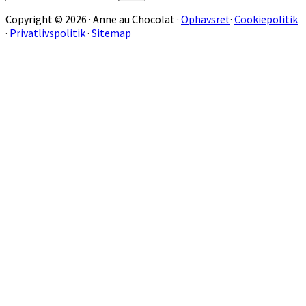
på
sitet
Copyright © 2026 · Anne au Chocolat ·
Ophavsret
·
Cookiepolitik
·
Privatlivspolitik
·
Sitemap