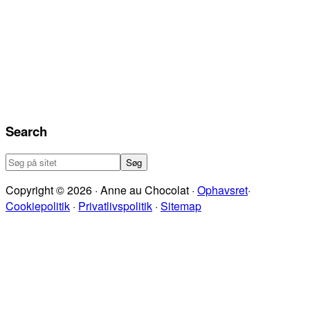
Search
Søg
på
Copyright © 2026 · Anne au Chocolat ·
Ophavsret
·
sitet
Cookiepolitik
·
Privatlivspolitik
·
Sitemap