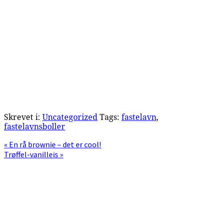
Skrevet i:
Uncategorized
Tags:
fastelavn
,
fastelavnsboller
Previous
« En rå brownie – det er cool!
Post:
Next
Trøffel-vanilleis »
Post:
Primær
Sidebar