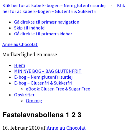
Klik her for at købe E-bogen – Nem glutenfri surdej
-
Klik
her for at købe E-bogen – Glutenfri & Sukkerfri
Gå direkte til primær navigation
Skip til indhold
Gå direkte til primær sidebar
Anne au Chocolat
Madkærlighed en masse
Hjem
MIN NYE BOG – BAG GLUTENFRIT
E-bog – Nem glutenfri surdej
E-bog – Glutenfri & Sukkerfri
eBook: Gluten Free & Sugar Free
Opskrifter
Om mig
Fastelavnsbollens 1 2 3
16. februar 2010
af
Anne au Chocolat