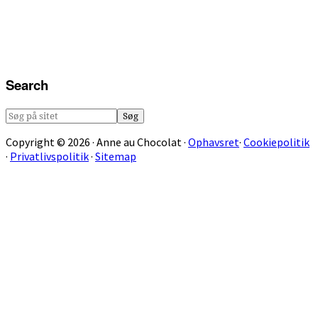
Search
Søg
på
Copyright © 2026 · Anne au Chocolat ·
Ophavsret
·
Cookiepolitik
sitet
·
Privatlivspolitik
·
Sitemap