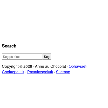
Search
Søg
på
Copyright © 2026 · Anne au Chocolat ·
Ophavsret
·
sitet
Cookiepolitik
·
Privatlivspolitik
·
Sitemap