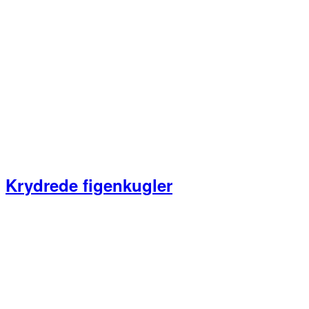
Krydrede figenkugler
Primær
Sidebar