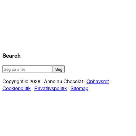
Search
Søg
på
Copyright © 2026 · Anne au Chocolat ·
Ophavsret
·
sitet
Cookiepolitik
·
Privatlivspolitik
·
Sitemap