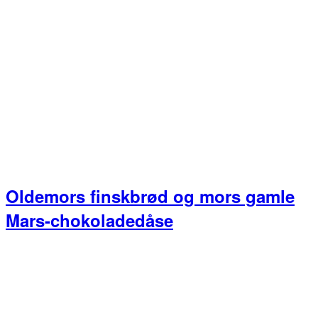
Oldemors finskbrød og mors gamle
Mars-chokoladedåse
Primær
Sidebar