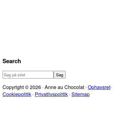
Search
Søg
på
Copyright © 2026 · Anne au Chocolat ·
Ophavsret
·
sitet
Cookiepolitik
·
Privatlivspolitik
·
Sitemap