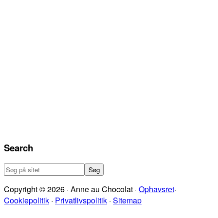
Search
Søg
på
Copyright © 2026 · Anne au Chocolat ·
Ophavsret
·
sitet
Cookiepolitik
·
Privatlivspolitik
·
Sitemap