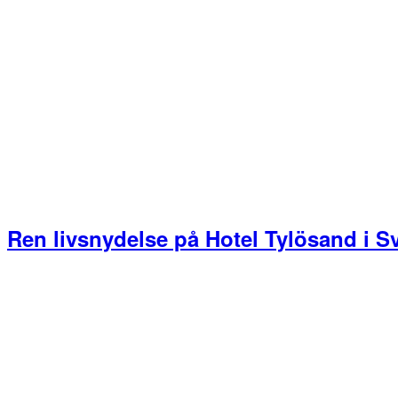
Ren livsnydelse på Hotel Tylösand i S
Primær
Sidebar