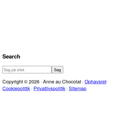
Search
Søg
på
Copyright © 2026 · Anne au Chocolat ·
Ophavsret
·
sitet
Cookiepolitik
·
Privatlivspolitik
·
Sitemap