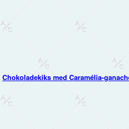
Chokoladekiks med Caramélia-ganach
Primær
Sidebar