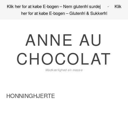
Klik her for at købe E-bogen – Nem glutenfri surdej
-
Klik
her for at købe E-bogen – Glutenfri & Sukkerfri
Gå
Skip
Gå
direkte
til
direkte
ANNE AU
til
indhold
til
primær
primær
CHOCOLAT
navigation
sidebar
Madkærlighed en masse
HONNINGHJERTE