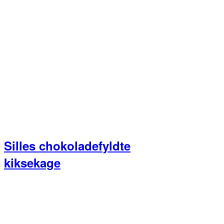
Primær
Sidebar
Silles chokoladefyldte
kiksekage