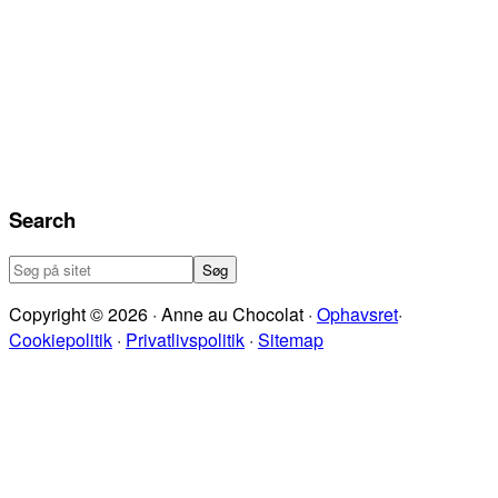
Search
Søg
på
Copyright © 2026 · Anne au Chocolat ·
Ophavsret
·
sitet
Cookiepolitik
·
Privatlivspolitik
·
Sitemap