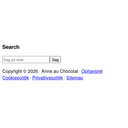
Search
Søg
på
Copyright © 2026 · Anne au Chocolat ·
Ophavsret
·
sitet
Cookiepolitik
·
Privatlivspolitik
·
Sitemap