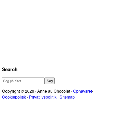
Search
Søg
på
Copyright © 2026 · Anne au Chocolat ·
Ophavsret
·
sitet
Cookiepolitik
·
Privatlivspolitik
·
Sitemap