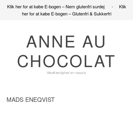
Klik her for at købe E-bogen – Nem glutenfri surdej
-
Klik
her for at købe E-bogen – Glutenfri & Sukkerfri
Gå
Skip
Gå
direkte
til
direkte
ANNE AU
til
indhold
til
primær
primær
CHOCOLAT
navigation
sidebar
Madkærlighed en masse
MADS ENEQVIST