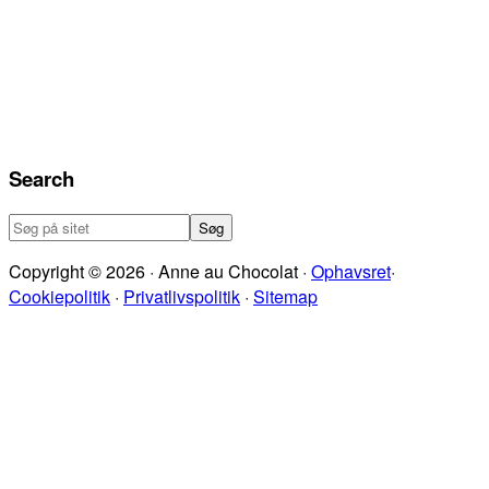
Search
Søg
på
Copyright © 2026 · Anne au Chocolat ·
Ophavsret
·
sitet
Cookiepolitik
·
Privatlivspolitik
·
Sitemap