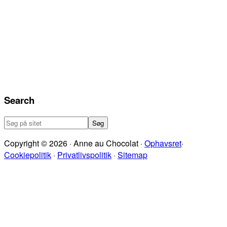
Search
Søg
på
Copyright © 2026 · Anne au Chocolat ·
Ophavsret
·
sitet
Cookiepolitik
·
Privatlivspolitik
·
Sitemap